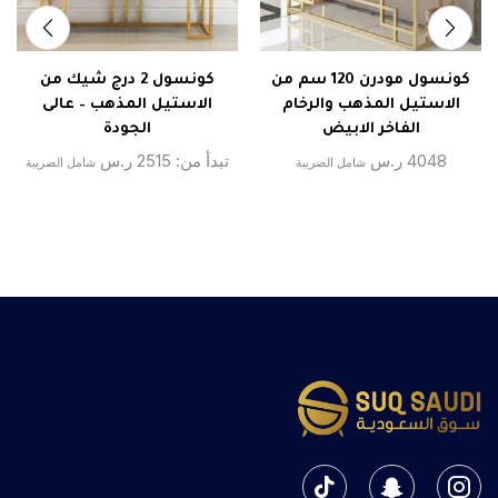
كونسول مودرن 120 سم من
كونسول 2 درج شيك من
الاستيل المذهب والرخام
الاستيل المذهب – عالى
الفاخر الابيض
الجودة
4048
ر.س
تبدأ من:
2515
ر.س
شامل الضريبة
شامل الضريبة