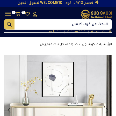
🎁 خصم 10% .. كود :
WELCOME10
تسوق الحين
0
0
البحث عن
غرف أطفال
تنزيلات حصرية
غرفة معيشة
غرف النوم
❘
❘
❘
الرئيسية
كونسول
طاولة مدخل بتصميم راقي