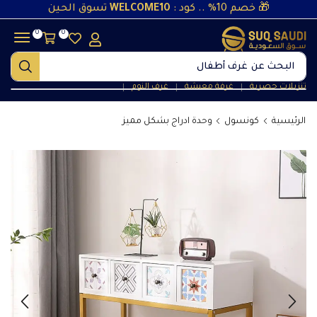
🎁 خصم 10% .. كود :
WELCOME10
تسوق الحين
0
0
البحث عن
غرف نوم
تنزيلات حصرية
غرفة معيشة
غرف النوم
❘
❘
❘
الرئيسية
كونسول
وحدة ادراج بشكل مميز