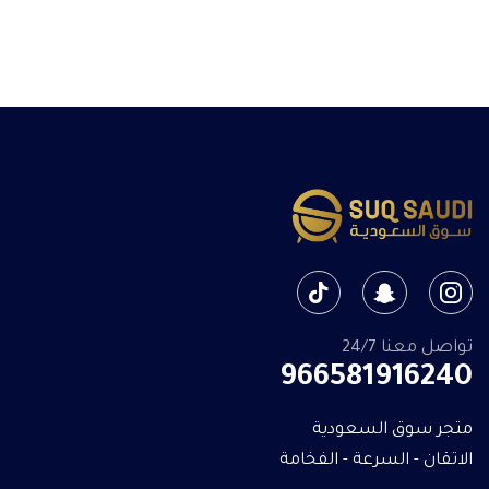
تواصل معنا 24/7
966581916240
متجر سوق السعودية
الاتقان - السرعة - الفخامة