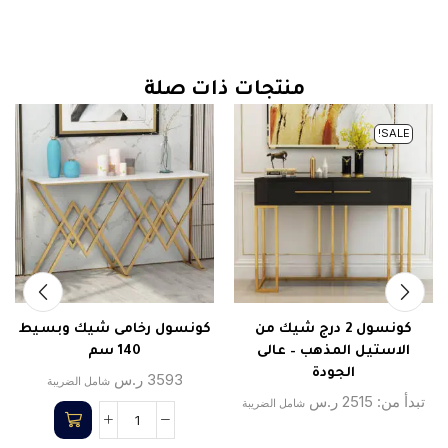
منتجات ذات صلة
SALE!
كونسول 2 درج شيك من
كونسول رخامى شيك وبسيط
الاستيل المذهب – عالى
140 سم
الجودة
3593
ر.س
شامل الضريبة
تبدأ من:
2515
ر.س
شامل الضريبة