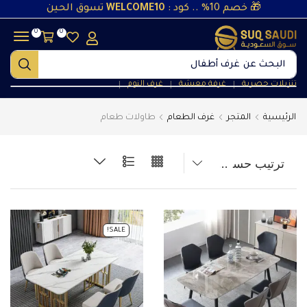
🎁 خصم 10% .. كود :
WELCOME10
تسوق الحين
0
0
البحث عن
غرف أطفال
تنزيلات حصرية
غرفة معيشة
غرف النوم
❘
❘
❘
الرئيسية
المتجر
غرف الطعام
طاولات طعام
SALE!