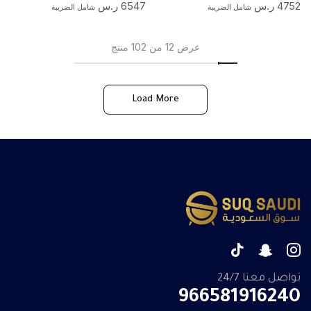
4752
ر.س
6547
ر.س
شامل الضريبة
شامل الضريبة
عرض 12 من 102 منتج
Load More
تواصل معنا 24/7
966581916240