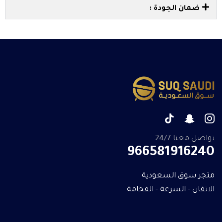
ضمان الجودة :
تواصل معنا 24/7
966581916240
متجر سوق السعودية
الاتقان - السرعة - الفخامة