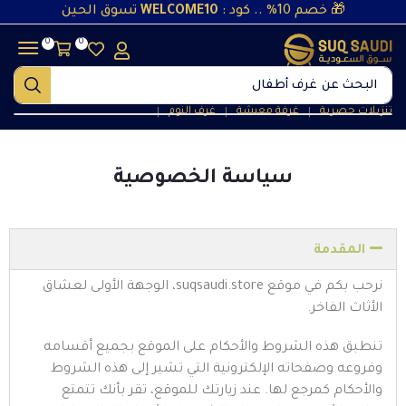
🎁 خصم 10% .. كود :
WELCOME10
تسوق الحين
0
0
البحث عن
غرف أطفال
تنزيلات حصرية
غرفة معيشة
غرف النوم
❘
❘
❘
سياسة الخصوصية
المقدمة
نرحب بكم في موقع suqsaudi.store، الوجهة الأولى لعشاق
الأثاث الفاخر.
تنطبق هذه الشروط والأحكام على الموقع بجميع أقسامه
وفروعه وصفحاته الإلكترونية التي تشير إلى هذه الشروط
والأحكام كمرجع لها. عند زيارتك للموقع، تقر بأنك تتمتع