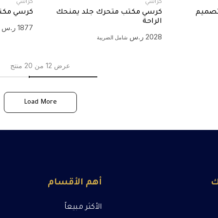
كراسي
كراسي
تصميم
كرسي مكتب متحرك جلد يمنحك
كرسي مكت
الراحة
1877
ر.س
2028
ر.س
شامل الضريبة
عرض 12 من 20 منتج
Load More
ك
أهم الأقسام
الأكثر مبيعاً