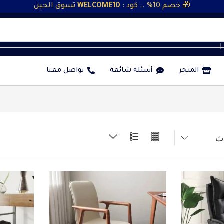
🎁 خصم 10% .. كود :
WELCOME10
تسوق الحين
❘
المتجر
أسئلة شائعة
تواصل معنا