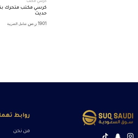
كرسي مكتب
كرسي مكتب متحرك ب
حديث
1901
ر.س
شامل الضريبة
روابط تهم
من نحن