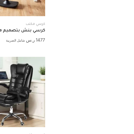
كرسي مكتب
كرسي بنش بتصميم مو
1477
ر.س
شامل الضريبة