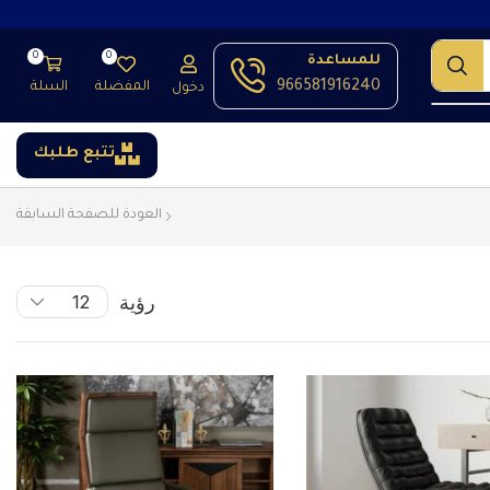
0
0
للمساعدة
966581916240
المفضلة
السلة
دخول
تتبع طلبك
العودة للصفحة السابقة
رؤية