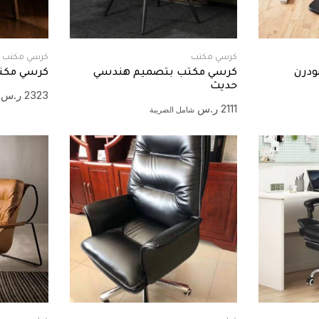
كرسي مكتب
كرسي مكتب
درن
كرسي مكتب بتصميم هندسي
كرسي مكت
حديث
2323
ر.س
2111
ر.س
شامل الضريبة