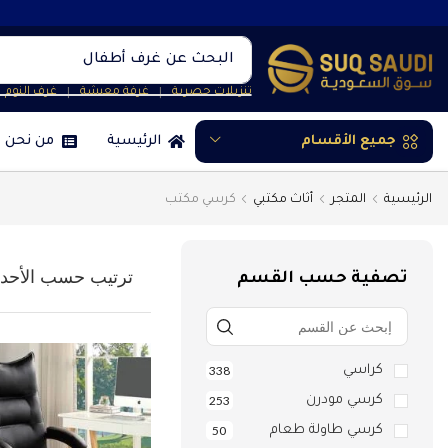
البحث عن
غرف أطفال
تنزيلات حصرية
غرفة معيشة
غرف النوم
❘
❘
جميع الأقسام
الرئيسية
من نحن
الرئيسية
المتجر
أثاث مكتبي
كرسي مكتب
تصفية حسب القسم
كراسي
338
كرسي مودرن
253
كرسي طاولة طعام
50