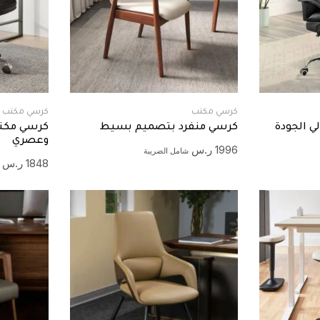
كرسي مكتب
كرسي مكتب
ي الجودة
كرسي منفرد بتصميم بسيط
كرسي مكت
وعصري
1996
ر.س
شامل الضريبة
1848
ر.س