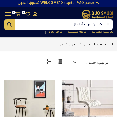
🎁 خصم 10% .. كود :
WELCOME10
تسوق الحين
0
0
البحث عن
غرف أطفال
تنزيلات حصرية
غرفة معيشة
غرف النوم
❘
❘
❘
الرئيسية
المتجر
كراسي
كرسي بار