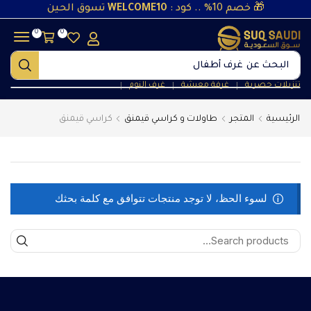
🎁 خصم 10% .. كود :
WELCOME10
تسوق الحين
0
0
البحث عن
غرف أطفال
تنزيلات حصرية
غرفة معيشة
غرف النوم
❘
❘
❘
الرئيسية
المتجر
طاولات و كراسي قيمنق
كراسي قيمنق
لسوء الحظ، لا توجد منتجات تتوافق مع كلمة بحثك