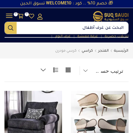
🎁 خصم 10% .. كود :
WELCOME10
تسوق الحين
0
0
البحث عن
غرف نوم
تنزيلات حصرية
غرفة معيشة
غرف النوم
❘
❘
❘
الرئيسية
المتجر
كراسي
كرسي مودرن