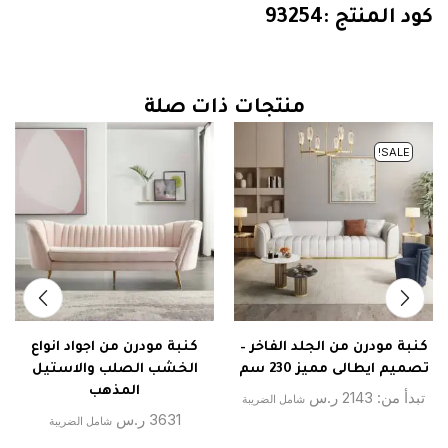
كود المنتج :93254
منتجات ذات صلة
SALE!
كنبة مودرن من الجلد الفاخر –
كنبة مودرن من اجواد انواع
تصميم ايطالى مميز 230 سم
الخشب الصلب والاستيل
المذهب
تبدأ من:
2143
ر.س
شامل الضريبة
3631
ر.س
شامل الضريبة