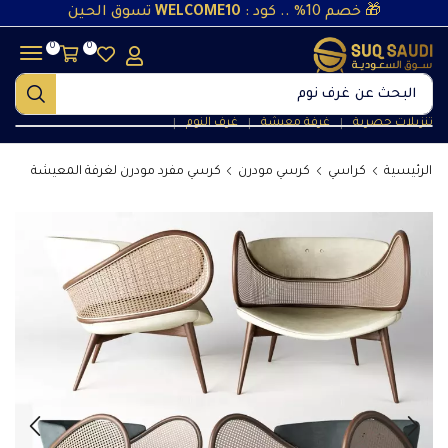
🎁 خصم 10% .. كود :
WELCOME10
تسوق الحين
0
0
البحث عن
غرف طعام
تنزيلات حصرية
غرفة معيشة
غرف النوم
❘
❘
❘
الرئيسية
كراسي
كرسي مودرن
كرسي مفرد مودرن لغرفة المعيشة