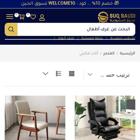
🎁 خصم 10% .. كود :
WELCOME10
تسوق الحين
0
0
البحث عن
غرف أطفال
تنزيلات حصرية
غرفة معيشة
غرف النوم
❘
❘
❘
الرئيسية
المتجر
أثاث مكتبي