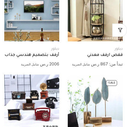
ديكور
ديكور
قفص ارفف معدني
أرفف بتصميم هندسي جذاب
تبدأ من:
867
ر.س
2006
ر.س
شامل الضريبة
شامل الضريبة
SALE!