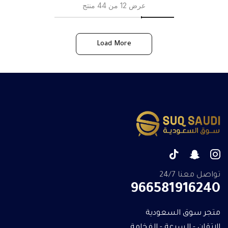
عرض 12 من 44 منتج
Load More
تواصل معنا 24/7
966581916240
متجر سوق السعودية
الاتقان - السرعة - الفخامة