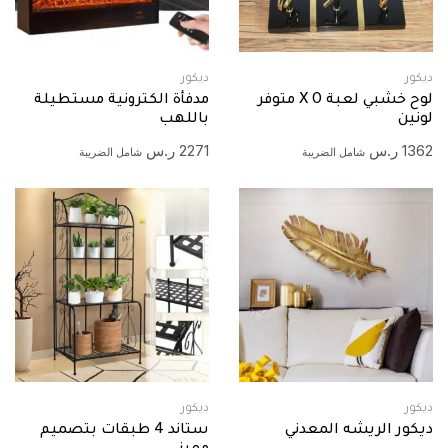
ديكور
ديكور
لوح خشبي لعبة X O متوفر
مدفأة الكترونية مستطيلة
لونين
باللهب
1362
ر.س
2271
ر.س
شامل الضريبة
شامل الضريبة
ديكور
ديكور
ديكور الريشه المعدني
ستاند 4 طبقات بتصميم