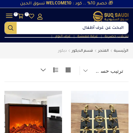
🎁 خصم 10% .. كود :
WELCOME10
تسوق الحين
0
0
البحث عن
غرف أطفال
تنزيلات حصرية
غرفة معيشة
غرف النوم
❘
❘
❘
الرئيسية
المتجر
قسم الديكور
ديكور