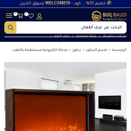
🎁 خصم 10% .. كود :
WELCOME10
تسوق الحين
0
0
البحث عن
غرف أطفال
تنزيلات حصرية
غرفة معيشة
غرف النوم
❘
❘
❘
الرئيسية
قسم الديكور
ديكور
مدفأة الكترونية مستطيلة باللهب