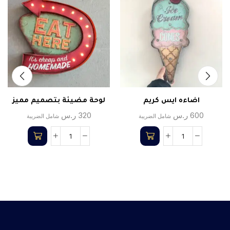
اضاءه ايس كريم
لوحة مضيئة بتصميم مميز
600
ر.س
320
ر.س
شامل الضريبة
شامل الضريبة