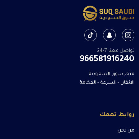
تواصل معنا 24/7
966581916240
متجر سوق السعودية
الاتقان - السرعة - الفخامة
روابط تهمك
من نحن