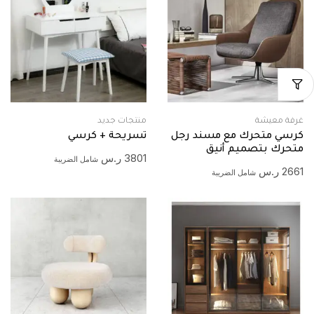
غرفة معيشة
منتجات جديد
كرسي متحرك مع مسند رجل
تسريحة + كرسي
متحرك بتصميم أنيق
3801
ر.س
شامل الضريبة
2661
ر.س
شامل الضريبة