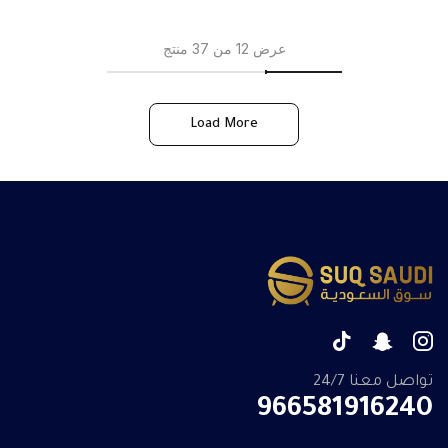
عرض 12 من 37 منتج
Load More
تواصل معنا 24/7
966581916240