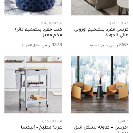
منتجات جديد
غرفة معيشة
كرسي مفرد بتصميم اوروبي
كنب مفرد بتصميم دائري
عالي الجودة
فخم مميز
3167
ر.س
3378
ر.س
شامل الضريبة
شامل الضريبة
كراسي
منتجات جديد
٢كرسي + طاولة بشكل انيق
عربة مطبخ – أليكسا