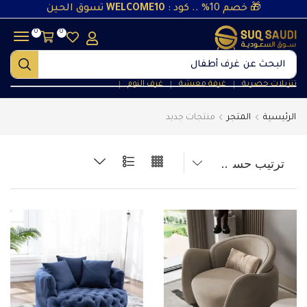
🎁 خصم 10% .. كود :
WELCOME10
تسوق الحين
0
0
البحث عن
غرف نوم
تنزيلات حصرية
غرفة معيشة
غرف النوم
❘
❘
❘
الرئيسية
المتجر
منتجات جديد