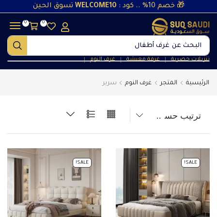
🎁 خصم 10% .. كود :
WELCOME10
تسوق الحين
0
0
البحث عن
غرف أطفال
تنزيلات حصرية
غرفة معيشة
غرف النوم
❘
❘
❘
الرئيسية
المتجر
غرف النوم
سرير
SALE!
SALE!