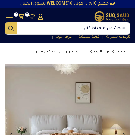
🎁 خصم 10% .. كود :
WELCOME10
تسوق الحين
0
0
البحث عن
غرف أطفال
تنزيلات حصرية
غرفة معيشة
غرف النوم
❘
❘
❘
الرئيسية
غرف النوم
سرير
سرير نوم بتصميم فاخر