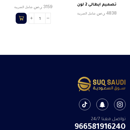
تصميم ايطالى 2 لون
3159
ر.س
شامل الضريبة
4838
ر.س
شامل الضريبة
تواصل معنا 24/7
966581916240