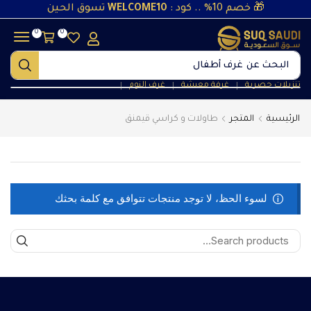
🎁 خصم 10% .. كود :
WELCOME10
تسوق الحين
0
0
البحث عن
غرف أطفال
تنزيلات حصرية
غرفة معيشة
غرف النوم
❘
❘
❘
الرئيسية
المتجر
طاولات و كراسي قيمنق
لسوء الحظ، لا توجد منتجات تتوافق مع كلمة بحثك