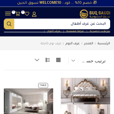
🎁 خصم 10% .. كود :
WELCOME10
تسوق الحين
0
0
البحث عن
غرف أطفال
تنزيلات حصرية
غرفة معيشة
غرف النوم
❘
❘
❘
الرئيسية
المتجر
غرف النوم
غرف نوم كاملة
SALE!