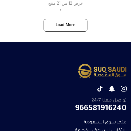
عرض 12 من 21 منتج
Load More
تواصل معنا 24/7
966581916240
متجر سوق السعودية
الاتقان - السرعة - الفخامة