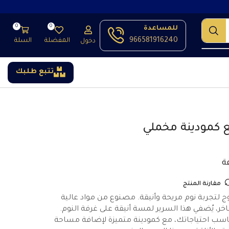
0
0
للمساعدة
966581916240
المفضلة
السلة
دخول
تتبع طلبك
 كمودينة مخملي
مقارنة المنتج
ج لتجربة نوم مريحة وأنيقة. مصنوع من مواد عالية
، يُضفي هذا السرير لمسة أنيقة على غرفة النوم.
اسب احتياجاتك، مع كمودينة متميزة لإضافة مساحة