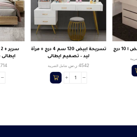
1 درج
تسريحة ابيض 120 سم 4 درج + مرآة
س
ليد – تصميم ايطالى
ايطالى 
ريبة
4542
ر.س
714
شامل الضريبة