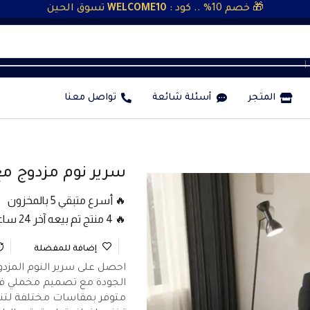
🎁 خصم 10% .. كود :
WELCOME10
تسوق الحين
❘
المتجر
أسئلة شائعة
تواصل معنا
سرير نوم مزدوج مع
🔥 أسرع متبقي 5 بالمخزون
🔥 4 منتج تم بيعه آخر 24 ساعة
إضافة للمفضلة
احصل على سرير النوم المزدو
الجودة مع تصميم مخملي فاخر
متوفر بمقاسات مختلفة لتن