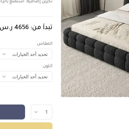
تخزين إضافية. استمتع بالراحة
تبدأ من:
4656
ر.س
المقاس
اللون