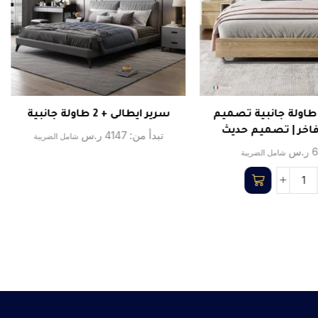
رير + 2 طاولة جانبية تصميم
سرير ايطالى + 2 طاولة جانبية
فاخر | تصميم حديث
تبدأ من:
4147
ر.س
شامل الضريبة
6
ر.س
شامل الضريبة