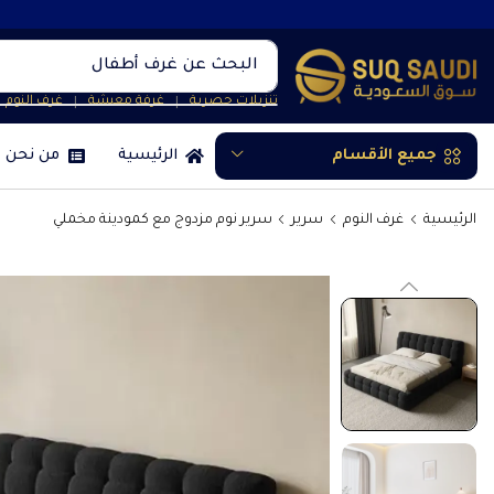
البحث عن
غرف أطفال
تنزيلات حصرية
غرفة معيشة
غرف النوم
❘
❘
جميع الأقسام
الرئيسية
من نحن
الرئيسية
غرف النوم
سرير
سرير نوم مزدوج مع كمودينة مخملي