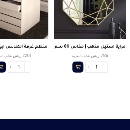
مراية استيل مذهب | مقاس 80 سم
منظم غرفة الملابس ابيض ا 0
789
ر.س
2261
ر.س
شامل الضريبة
شامل الض