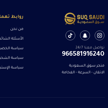
روابط تهم
من نحن
الأسئلة الشائ
تواصل معنا 24/7
سياسة الخصو
966581916240
سياسة الشحن
متجر سوق السعودية
سياسة الإستبدا
الاتقان - السرعة - الفخامة