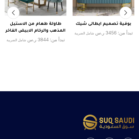
بوفية تصميم ايطالى شيك
طاولة طعام من الاستيل
المذهب والرخام الابيض الفاخر
تبدأ من:
3456
ر.س
شامل الضريبة
تبدأ من:
3844
ر.س
شامل الضريبة