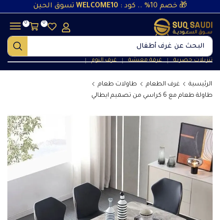
🎁 خصم 10% .. كود :
WELCOME10
تسوق الحين
0
0
البحث عن
غرف أطفال
تنزيلات حصرية
غرفة معيشة
غرف النوم
❘
❘
❘
الرئيسية
غرف الطعام
طاولات طعام
طاولة طعام مع 6 كراسي من تصميم ايطالي