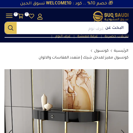
🎁 خصم 10% .. كود :
WELCOME10
تسوق الحين
0
0
البحث عن
غرف نوم
تنزيلات حصرية
غرفة معيشة
غرف النوم
❘
❘
❘
الرئيسية
كونسول
كونسول مميز لمدخل شيك | متعدد المقاسات والالوان