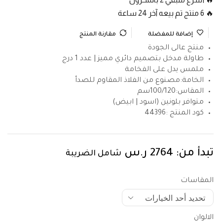
🔥 6 منتج تم بيعه آخر 24 ساعة
إضافة للمفضلة
مقارنة المنتج
منتج عالى الجودة
طاولة مدخل بتصميم دائري مميز | عدد 1 درج
ملمس يدل على الفخامة
الخامة:مصنوع من الفلاذ المقاوم للصدأ
المقاس:100/120سم
متوافر بلونين (اسود | ابيض)
كود المنتج :44396
تبدأ من:
2764
ر.س
شامل الضريبة
المقاسات
الالوان