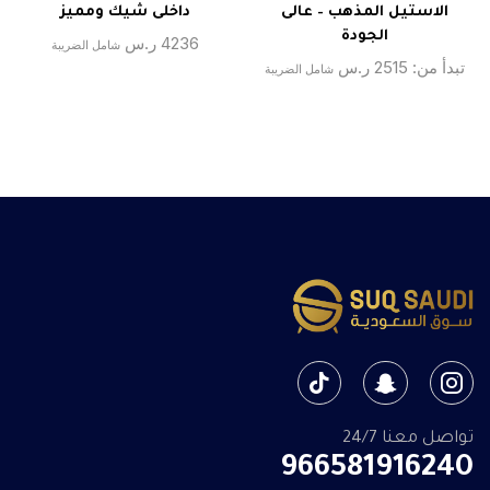
الاستيل المذهب – عالى
داخلى شيك ومميز
الجودة
4236
ر.س
شامل الضريبة
تبدأ من:
2515
ر.س
شامل الضريبة
تواصل معنا 24/7
966581916240