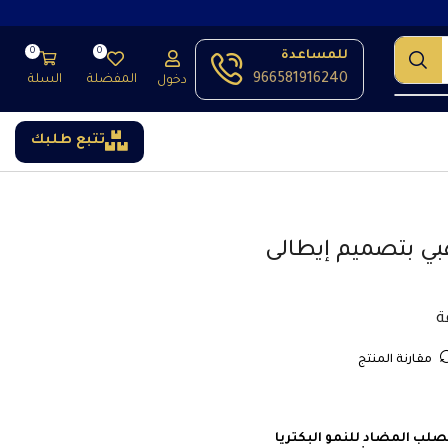
0
0
للمساعدة
966581916240
المفضلة
السلة
دخول
تتبع طلبك
ي بتصميم إيطالى
مقارنة المنتج
لب المضاد للنمو البكتريا