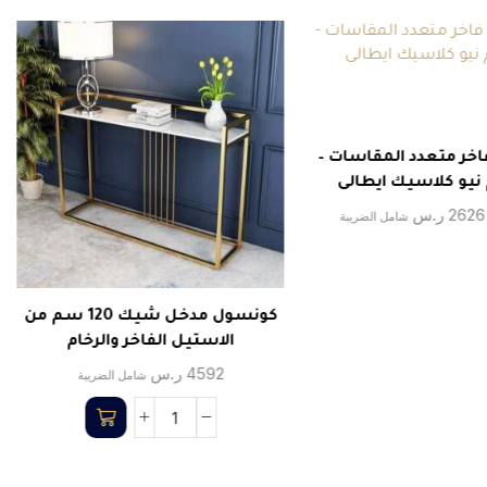
خر متعدد المقاسات –
يو كلاسيك ايطالى
2626
ر.س
شامل الضريبة
كونسول مدخل شيك 120 سم من
الاستيل الفاخر والرخام
4592
ر.س
شامل الضريبة