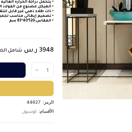
• يتحمل دراجة الحراره العالي
• الهيكل مصنوع من الفولاذ ا
• ذات طلاء ذهبي غير قابل لل
• تصميم إيطالى مناسب لجميع
• المقاس:120*40*83 سم
3948
ر.س
شامل الض
الرمز:
44627
الأقسام:
كونسول