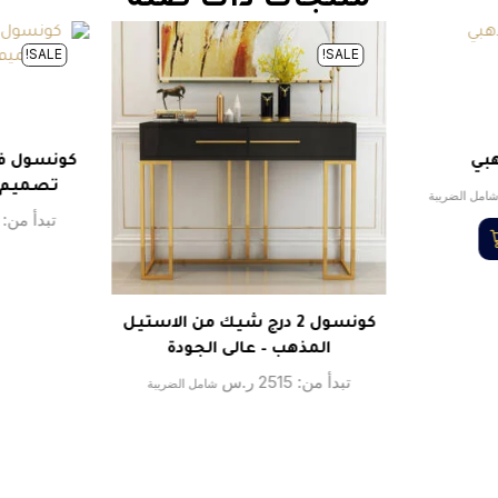
منتجات ذات صلة
SALE!
SALE!
بي
كونسول فا
تصميم ن
امل الضريبة
تبدأ من:
كونسول 2 درج شيك من الاستيل
المذهب – عالى الجودة
تبدأ من:
2515
ر.س
شامل الضريبة