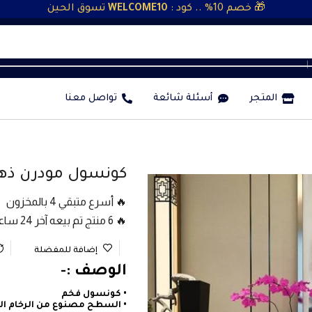
🎁 خصم 10% .. كود :
WELCOME10
تسوق الحين
❘
المتجر
أسئلة شائعة
تواصل معنا
كونسول مودرن ذهب
🔥 أسرع متبقي 4 بالمخزون
🔥 6 منتج تم بيعه آخر 24 ساعة
إضافة للمفضلة
الوصف :-
• كونسول فخم
• السطح مصنوع من الرخام الص