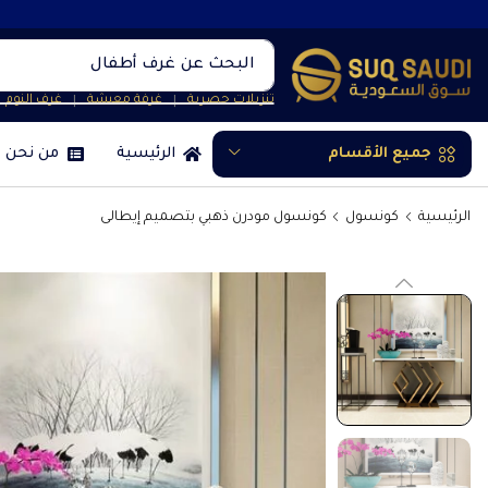
البحث عن
غرف أطفال
تنزيلات حصرية
غرفة معيشة
غرف النوم
❘
❘
جميع الأقسام
الرئيسية
من نحن
الرئيسية
كونسول
كونسول مودرن ذهبي بتصميم إيطالى