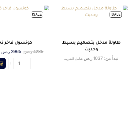
SALE!
SALE!
طاولة مدخل بتصميم بسيط
كونسول فاخر ذه
وحديث
4235
ر.س
2965
ر.س
ش
تبدأ من:
1037
ر.س
شامل الضريبة