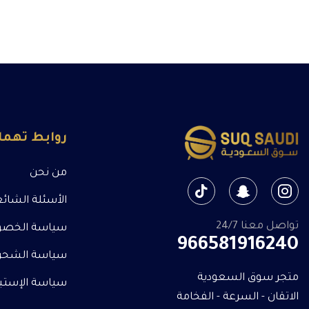
روابط تهم
من نحن
الأسئلة الشائ
تواصل معنا 24/7
سياسة الخصو
966581916240
سياسة الشحن
متجر سوق السعودية
سياسة الإستبدا
الاتقان - السرعة - الفخامة