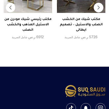
مكتب شيك من الخشب
مكتب رئيسي شيك مودرن من
الصلب والاستيل – تصميم
الاستيل المذهب والخشب
ايطالى
الصلب
5726
ر.س
6912
ر.س
شامل الضريبة
شامل الضريبة