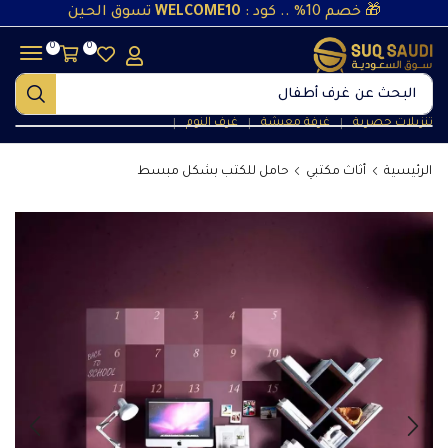
🎁 خصم 10% .. كود :
WELCOME10
تسوق الحين
0
0
البحث عن
غرف أطفال
تنزيلات حصرية
غرفة معيشة
غرف النوم
❘
❘
❘
الرئيسية
أثاث مكتبي
حامل للكتب بشكل مبسط