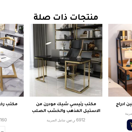
منتجات ذات صلة
ن ادراج
مكتب رئيسي شيك مودرن من
الاستيل المذهب والخشب الصلب
ريبة
6912
ر.س
160
شامل الضريبة