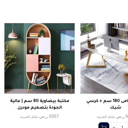
مكتب رخامى 180 سم + كرسي
مكتبة بيضاوية 80 سم | عالية
شيك
الجودة بتصميم مودرن
6
ر.س
3357
ر.س
شامل الضريبة
شامل الضريبة