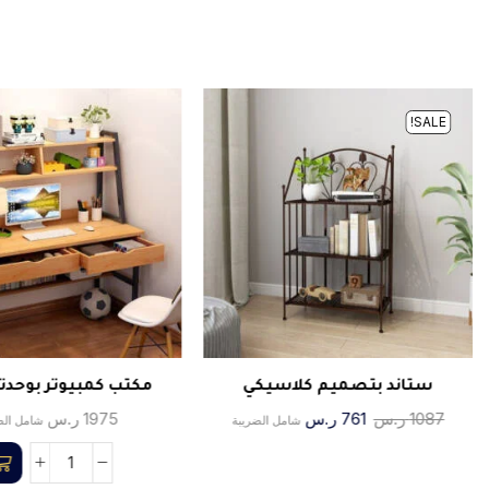
SALE!
ستاند بتصميم كلاسيكي
مكتب كمبيوتر بوحدتي
1087
ر.س
761
ر.س
1975
ر.س
شامل الضريبة
شامل الض