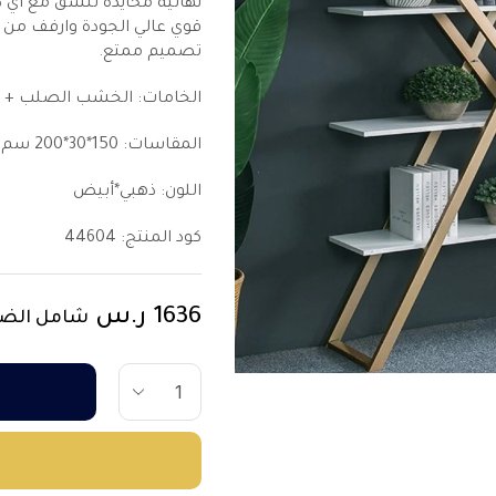
نهائية محايدة تنسق مع أي دي
قوي عالي الجودة وارفف من ا
تصميم ممتع.
الخامات: الخشب الصلب + ا
المقاسات: 150*30*200 سم
اللون: ذهبي*أبيض
كود المنتج:
44604
1636
ر.س
شامل الضر