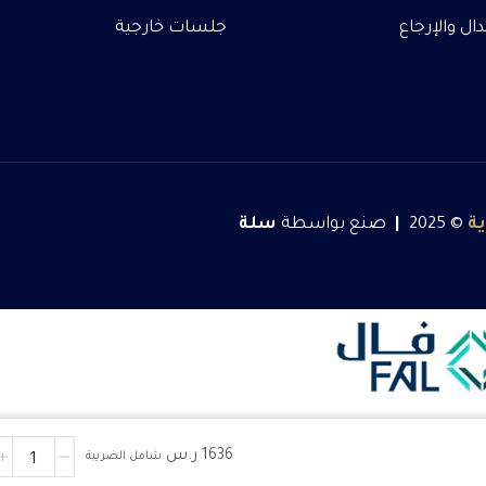
ل والإرجاع
جلسات خارجية
ة
© 2025
|
صنع بواسطة
سلة
1636
ر.س
شامل الضريبة