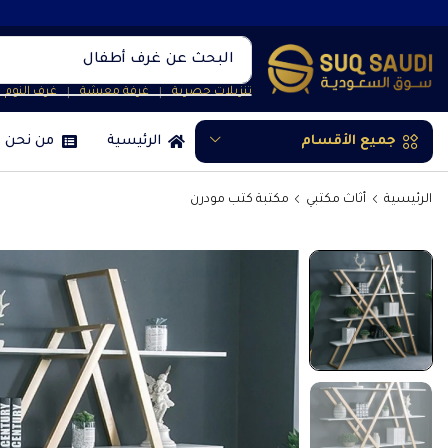
البحث عن
غرف أطفال
تنزيلات حصرية
غرفة معيشة
غرف النوم
❘
❘
جميع الأقسام
الرئيسية
من نحن
الرئيسية
أثاث مكتبي
مكتبة كتب مودرن