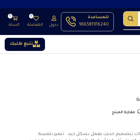
0
0
للمساعدة
966581916240
المفضلة
السلة
دخول
تتبع طلبك
مقارنة المنتج
قات بتصميم حديث يعمل بشكل جيد . تتميز بلمسة