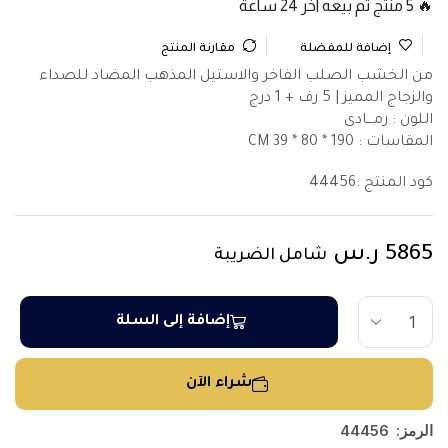
🔥 5 منتج تم بيعه آخر 24 ساعة
إضافة للمفضلة
مقارنة المنتج
من الخشب الصلب الفاخر والاستيل المذهب المضاد للصداء
والزجاج المميز | 5 رف + 1 درج
اللون : رمـــادى
المقاسات : 190 * 80 * 39 CM
كود المنتج :
44456
5865
ر.س
شامل الضريبة
إضافة إلى السلة
شراء الآن
الرمز:
44456