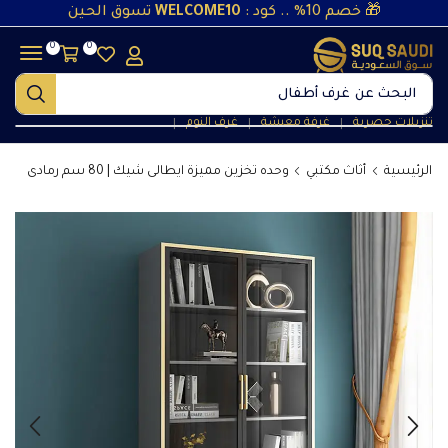
🎁 خصم 10% .. كود :
WELCOME10
تسوق الحين
0
0
البحث عن
غرف أطفال
تنزيلات حصرية
غرفة معيشة
غرف النوم
❘
❘
❘
الرئيسية
أثاث مكتبي
وحده تخزين مميزة ايطالى شيك | 80 سم رمادى