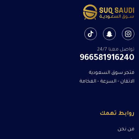
تواصل معنا 24/7
966581916240
متجر سوق السعودية
الاتقان - السرعة - الفخامة
روابط تهمك
من نحن