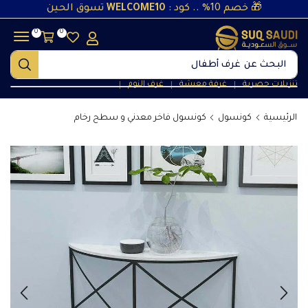
🎁 خصم 10% .. كود :
WELCOME10
تسوق الحين
0
0
البحث عن
غرف أطفال
تنزيلات حصرية
غرفة معيشة
غرف النوم
❘
❘
❘
الرئيسية
كونسول
كونسول فاخر معدني و سطح رخام