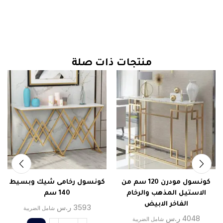
منتجات ذات صلة
كونسول مودرن 120 سم من
كونسول رخامى شيك وبسيط
الاستيل المذهب والرخام
140 سم
الفاخر الابيض
3593
ر.س
شامل الضريبة
4048
ر.س
شامل الضريبة