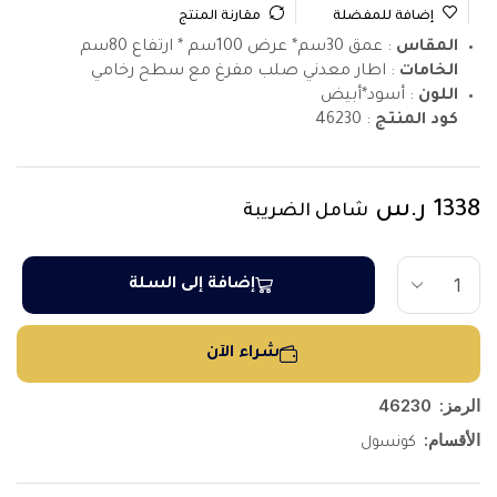
إضافة للمفضلة
مقارنة المنتج
المقاس
: عمق 30سم* عرض 100سم * ارتفاع 80سم
الخامات
: اطار معدني صلب مفرغ مع سطح رخامي
اللون
: أسود*أبيض
كود المنتج
:
46230
1338
ر.س
شامل الضريبة
إضافة إلى السلة
شراء الآن
الرمز:
46230
الأقسام:
كونسول