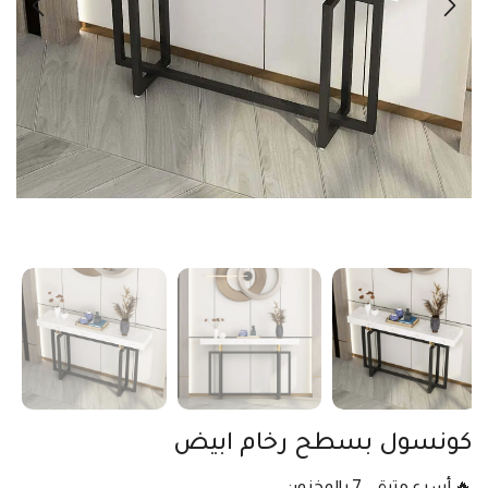
كونسول بسطح رخام ابيض
🔥 أسرع متبقي 7 بالمخزون