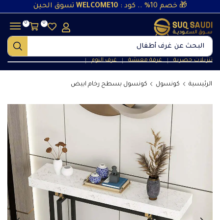
🎁 خصم 10% .. كود :
WELCOME10
تسوق الحين
0
0
البحث عن
غرف أطفال
تنزيلات حصرية
غرفة معيشة
غرف النوم
❘
❘
❘
الرئيسية
كونسول
كونسول بسطح رخام ابيض