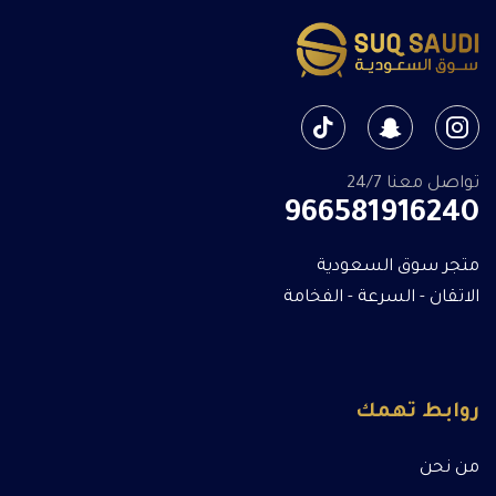
تواصل معنا 24/7
966581916240
متجر سوق السعودية
الاتقان - السرعة - الفخامة
روابط تهمك
من نحن