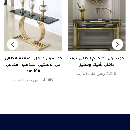
كونسول تصميم ايطالي برف
كونسول مدخل تصميم ايطالى
داخلى شيك ومميز
من الاستيل المذهب | مقاس
100 cm
4236
ر.س
شامل الضريبة
4246
ر.س
شامل الضريبة