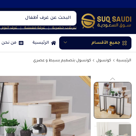
البحث عن
غرف نوم
تنزيلات حصرية
غرفة معيشة
غرف النوم
❘
❘
جميع الأقسام
الرئيسية
من نحن
الرئيسية
كونسول
كونسول بتصميم بسيط و عصري