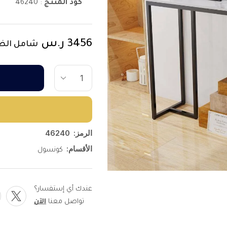
كود المنتج
:
46240
3456
ر.س
شامل الض
الرمز:
46240
الأقسام:
كونسول
عندك أي إستفسار؟
تواصل معنا
الآن