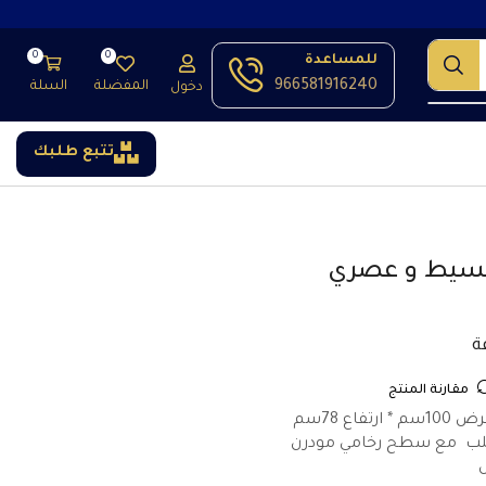
0
0
للمساعدة
966581916240
المفضلة
السلة
دخول
تتبع طلبك
بسيط و عصري
مقارنة المنتج
لب مع سطح رخامي مودرن