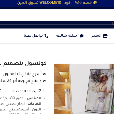
🎁 خصم 10% .. كود :
WELCOME10
تسوق الحين
❘
المتجر
أسئلة شائعة
تواصل معنا
كونسول بتصميم 
🔥 أسرع متبقي 2 بالمخزون
🔥 7 منتج تم بيعه آخر 24 ساعة
إضافة للمفضلة
المقاس
: عمق 30سم* عرض 100سم * ارتفاع 78سم
الخامات
: اطار معدني ص
اللون
: أسود*سطح أبيض