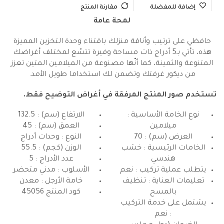
إضافة للمفضلة
مقارنة المنتج
لمحة عامة
حافظي على ترتيب وأناقة منزلك باقتناء وحدة التخزين المميزة
هذه، تأتي بـ5 أدراج ذات مساحة وفيرة تتسّع لمختلف أغراضك
المتنوعة والثمينة، كما أنّها مصنوعة من الميلامين المتين تعزز
من ديكور غرفتك وتضمن لك استخداما طويل الأمد.
تستخدم صور المنتج المرفقة في أغراض التوضيح فقط.
نوع الخامة الأساسية :
الارتفاع (سم) : 132.5
ميلامين
العمق (سم) : 45
العرض (سم) : 70
النوع : وحدات أدراج
الخامات الرئيسية : خشب
الوزن (كجم) : 55.5
هندسي
عدد الأدراج : 5
يتطلب عملية تركيب : نعم
الأسلوب : مدني متحضر
تعليمات العناية : تنظيف
خامة الأرجل : معدن
بالمسح
كود المنتج
45056
يشتمل على خدمة التركيب
: نعم