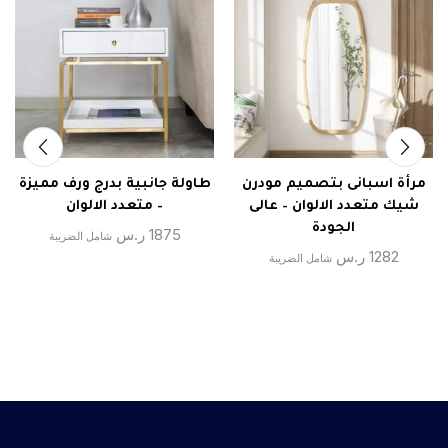
مرأة اسبانى بتصميم مودرن
طاولة جانبية بدرج ورف مميزة
شيك متعدد الالوان – عالى
– متعدد الالوان
الجودة
1875
ر.س
شامل الضريبة
1282
ر.س
شامل الضريبة