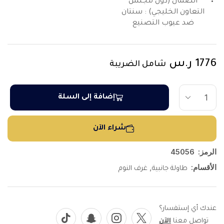
الضمان (دول مجلس
التعاون الخليجي) : سنتان
ضد عيوب التصنيع
1776
ر.س
شامل الضريبة
إضافة إلى السلة
شراء الآن
الرمز:
45056
الأقسام:
,
طاولة جانبية
غرف النوم
عندك أي إستفسار؟
تواصل معنا
الآن