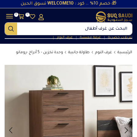
🎁 خصم 10% .. كود :
WELCOME10
تسوق الحين
0
0
البحث عن
غرف نوم
تنزيلات حصرية
غرفة معيشة
غرف النوم
❘
❘
❘
الرئيسية
غرف النوم
طاولة جانبية
وحدة تخزين – 5 أدراج -رومانو