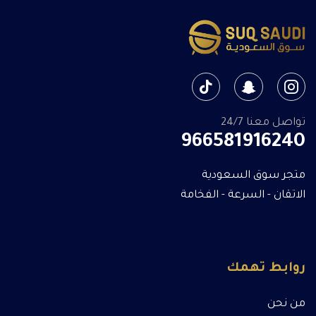
تواصل معنا 24/7
966581916240
متجر سوق السعودية
الاتقان - السرعة - الفخامة
روابط تهمك
من نحن