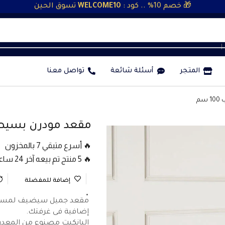
🎁 خصم 10% .. كود :
WELCOME10
تسوق الحين
❘
المتجر
أسئلة شائعة
تواصل معنا
م
مقعد مودرن بسيط من
🔥 أسرع متبقي 7 بالمخزون
🔥 5 منتج تم بيعه آخر 24 ساعة
إضافة للمفضلة
مقعد جميل سيضيف لمسة مب
إضافية فى غرفتك.
البانكيت مصنوع من المعدن