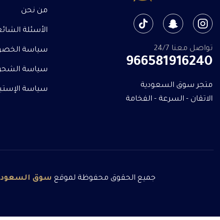
من نحن
الأسئلة الشائ
تواصل معنا 24/7
سياسة الخصو
966581916240
سياسة الشحن
متجر سوق السعودية
سياسة الإستبدا
الاتقان - السرعة - الفخامة
جميع الحقوق محفوظة لموقع
سوق
السعودي