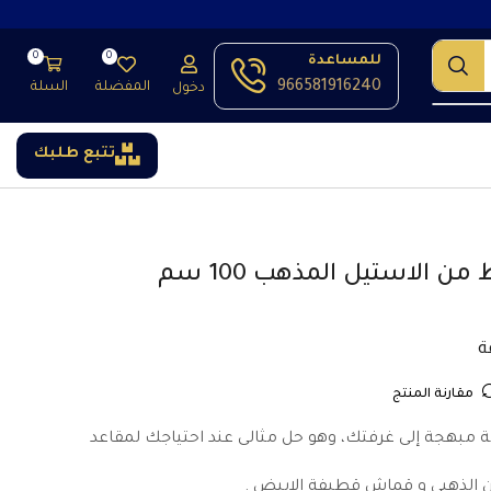
0
0
للمساعدة
966581916240
المفضلة
السلة
دخول
تتبع طلبك
 الاستيل المذهب 100 سم
مقارنة المنتج
هجة إلى غرفتك، وهو حل مثالى عند احتياجك لمقاعد
 الذهبى و قماش قطيفة الابيض .