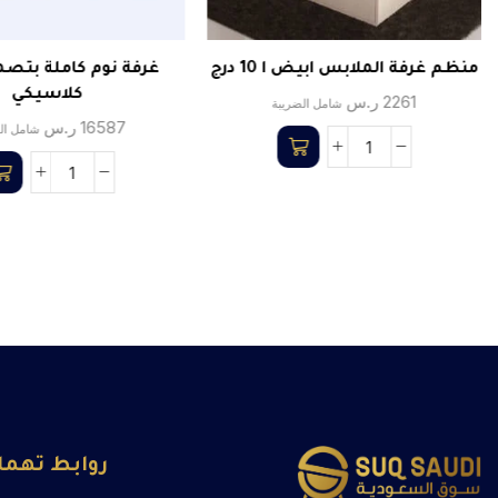
منظم غرفة الملابس ابيض ا 10 درج
غرفة نوم كاملة بتصم
كلاسيكي
2261
ر.س
شامل الضريبة
16587
ر.س
شامل ال
روابط تهم