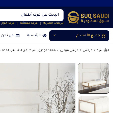
البحث عن
غرف أطفال
تنزيلات حصرية
غرفة معيشة
غرف النوم
❘
❘
جميع الأقسام
الرئيسية
من نحن
الرئيسية
كراسي
كرسي مودرن
مقعد مودرن بسيط من الاستيل المذهب 100 س