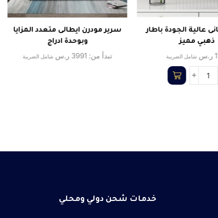
نى عالية الجودة باطار
سرير مودرن ايطالى متعدد المزايا
ذهبي مميز
وبوحدة ادراج
ر.س
تبدأ من:
3991
ر.س
شامل الضريبة
شامل الضريبة
خدمات شحن دولي ومحلي