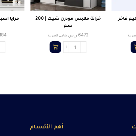
يم فاخر
خزانة ملابس مودرن شيك | 200
مرايا اسبا
سم
6472
ر.س
1184
ضريبة
شامل الضريبة
ك
أهم الأقسام