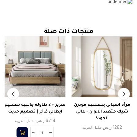
منتجات ذات صلة
مرأة اسبانى بتصميم مودرن
سرير + 2 طاولة جانبية تصميم
شيك متعدد الالوان – عالى
ايطالى فاخر | تصميم حديث
الجودة
6714
ر.س
شامل الضريبة
1282
ر.س
شامل الضريبة