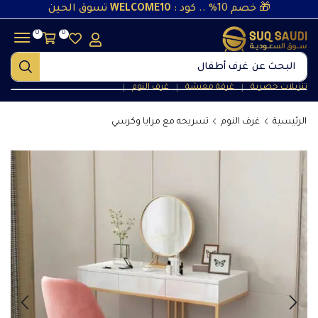
🎁 خصم 10% .. كود :
WELCOME10
تسوق الحين
0
0
البحث عن
غرف أطفال
تنزيلات حصرية
غرفة معيشة
غرف النوم
❘
❘
❘
الرئيسية
غرف النوم
تسريحه مع مرايا وكرسي