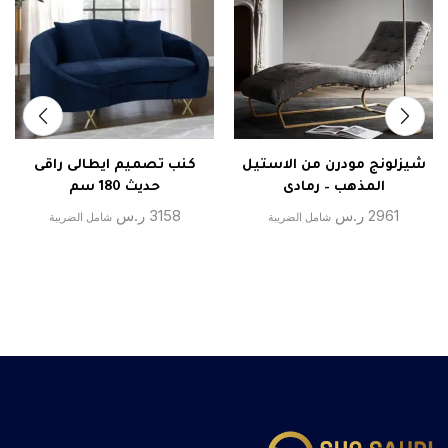
شيزلونج مودرن من الاستيل
كنب تصميم ايطالى راقى
المذهب – رمادى
حديث 180 سم
2961
ر.س
3158
ر.س
شامل الضريبة
شامل الضريبة