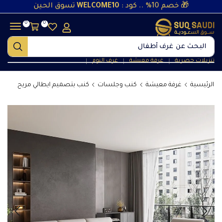
🎁 خصم 10% .. كود :
WELCOME10
تسوق الحين
0
0
البحث عن
غرف أطفال
تنزيلات حصرية
غرفة معيشة
غرف النوم
❘
❘
❘
الرئيسية
غرفة معيشة
كنب وجلسات
كنب بتصميم ايطالي مريح