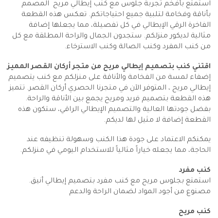
استمتع بأفخم تجربة جلوس مع كنب إيطالي مريح المصمم
بأناقة وفخامة لتلبية جميع احتياجاتكم. تعكس هذه القطعة
الفاخرة الرقي الإيطالي في كل تفصيلة، مما يجعلها إضافة
مثالية لديكور منزلكم. ستجدون الجمال والراحة المطلقة مع كل
من كنب المفرد وكنب الصالة وكنب الاسترخاء.
اقتني كنب بتصميم إيطالي مريح من متجر أركان القصر المميز
إضفاء لمسة من الفخامة والأناقة على منزلكم مع كنب يتصميم
إيطالي مريح ، المتوفر الآن في متجرنا الحصري أركان القصر. تتميز
هذه القطعة بتصميم فريد ومريح يجمع بين الأناقة والراحة.
بفضل جودتها العالية والتصميم الإيطالي الراقي، ستكون هذه
القطعة إضافة لا مثيل لها لديكم.
يمكنكم الاعتماد على جودة هذا الكنب وسهولة تنظيفه عند
الحاجة، مما يجعله خياراً مثالياً للاستخدام اليومي في منزلكم.
كنب مفرد
استمتع بجلوس مريح مع كنب مفرد بتصميم إيطالي أنيق.
مصنوع من أجود المواد لضمان الراحة والدعم
كنب مريح