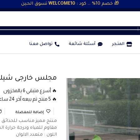
🎁 خصم 10% .. كود :
WELCOME10
تسوق الحين
❘
المتجر
أسئلة شائعة
تواصل معنا
مجلس خارجى شيك | 2فوتية وط
🔥 أسرع متبقي 6 بالمخزون
🔥 5 منتج تم بيعه آخر 24 ساعة
إضافة للمفضلة
منتج مميز مناسب للحدائق
مقاوم للمياه ودرجة حرارة 
اللون : متعدد الالوان