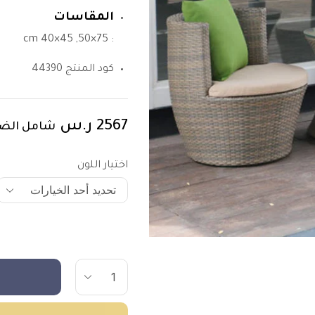
المقاسات
: 75×50, 45×40 cm
كود المنتج
44390
2567
ر.س
شامل الضر
اختيار اللون