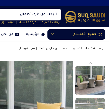
البحث عن
غرف نوم
تنزيلات حصرية
غرفة معيشة
غرف النوم
❘
❘
جميع الأقسام
الرئيسية
من نحن
الرئيسية
جلسات خارجية
مجلس خارجى شيك | 2فوتية وطاولة