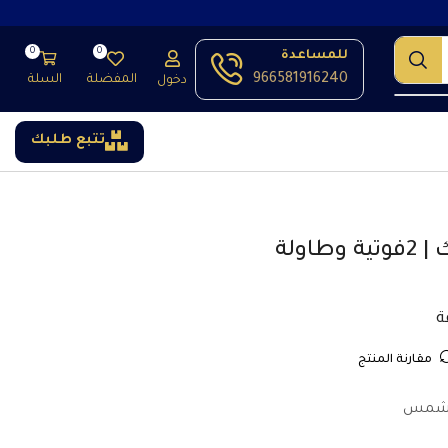
0
0
للمساعدة
966581916240
المفضلة
السلة
دخول
تتبع طلبك
اولة
مقارنة المنتج
الشمس