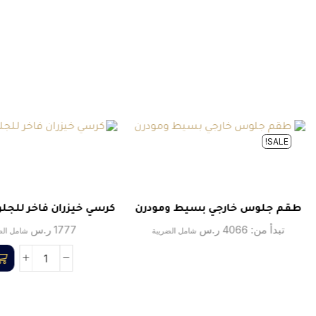
SALE!
طقم جلوس خارجي بسيط ومودرن
كرسي خيزران فاخر للجلو
تبدأ من:
4066
ر.س
1777
ر.س
شامل الضريبة
شامل الض