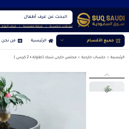
البحث عن
غرف أطفال
تنزيلات حصرية
غرفة معيشة
غرف النوم
❘
❘
جميع الأقسام
الرئيسية
من نحن
الرئيسية
جلسات خارجية
مجلس خارجى شيك (طاولة + 2 كرسي )