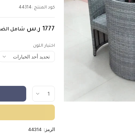
كود المنتج :
44314
1777
ر.س
شامل الضر
اختيار اللون
الرمز:
44314