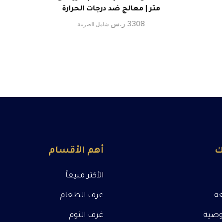
متر | معالج ضد درجات الحرارة
3308
ر.س
شامل الضريبة
ك
أهم الأقسام
الأكثر مبيعاً
عة
غرف الطعام
صية
غرف النوم