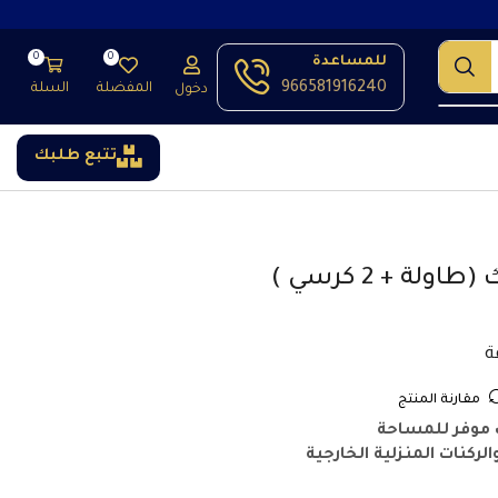
0
0
للمساعدة
966581916240
المفضلة
السلة
دخول
تتبع طلبك
ة + 2 كرسي )
مقارنة المنتج
موفر للمساحة
ركنات المنزلية الخارجية