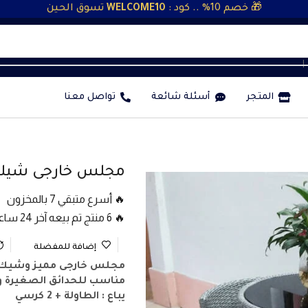
🎁 خصم 10% .. كود :
WELCOME10
تسوق الحين
❘
المتجر
أسئلة شائعة
تواصل معنا
مجلس خارجى شيك (طاول
🔥 أسرع متبقي 7 بالمخزون
🔥 6 منتج تم بيعه آخر 24 ساعة
إضافة للمفضلة
مجلس خارجى مميز وشيك 
مناسب للحدائق الصغيرة وال
يباع : الطاولة + 2 كرسي