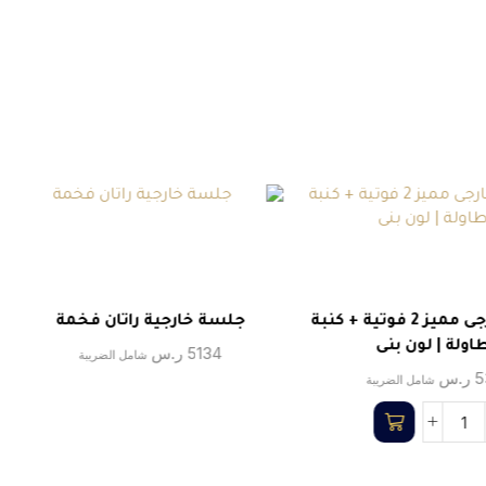
مجلس خارجى مميز 2 فوتية + كنبة
جلسة خارجية راتان فخمة
اولة | لون بنى
5134
ر.س
شامل الضريبة
5
ر.س
شامل الضريبة