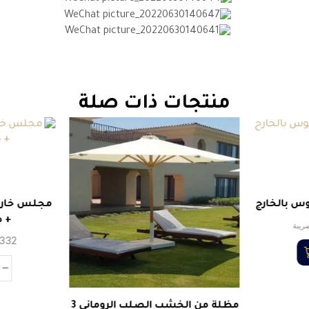
منتجات ذات صلة
س بالخارج
+ ط
ريبة
332
مظلة من الخشب الصلب الرومانى 3