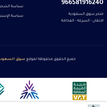
966581916240
سياسة الشحن
متجر سوق السعودية
سياسة الإستبدا
الاتقان - السرعة - الفخامة
جميع الحقوق محفوظة لموقع
سوق
السعودي