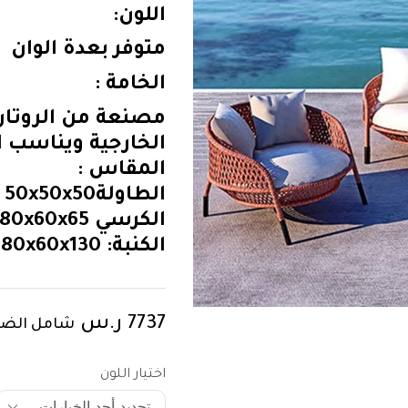
اللون:
متوفر بعدة الوان
الخامة :
مصنعة من الروتان
الخارجية ويناسب ال
المقاس :
الطاولة50x50x50 سم،
الكرسي 80x60x65 سم،
الكنبة: 80x60x130 سم.
7737
ر.س
شامل الضر
اختيار اللون