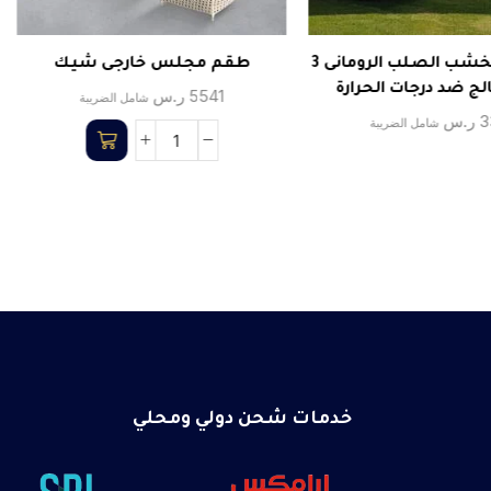
مظلة من الخشب الصلب الرومانى 3
طقم مجلس خارجى شيك
الج ضد درجات الحرارة
5541
ر.س
شامل الضريبة
3
ر.س
شامل الضريبة
خدمات شحن دولي ومحلي