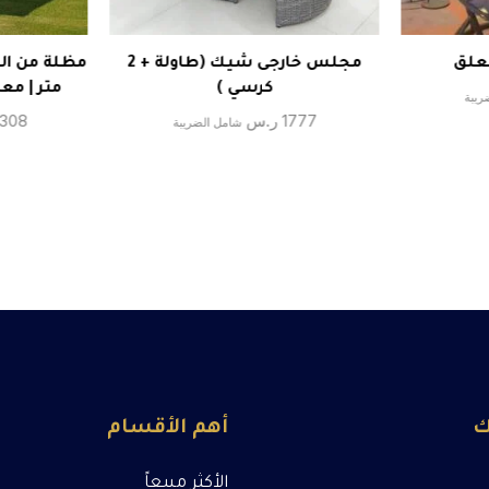
علق
مجلس خارجى شيك (طاولة + 2
كرسي )
متر | مع
ريبة
1777
ر.س
308
شامل الضريبة
ك
أهم الأقسام
الأكثر مبيعاً