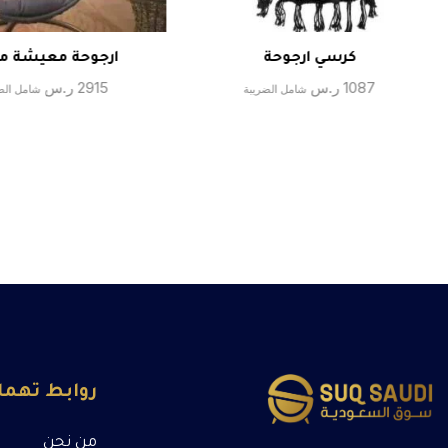
كرسي ارجوحة
ارجوحة معيشة م
1087
ر.س
2915
ر.س
شامل الضريبة
شامل الض
روابط تهم
من نحن