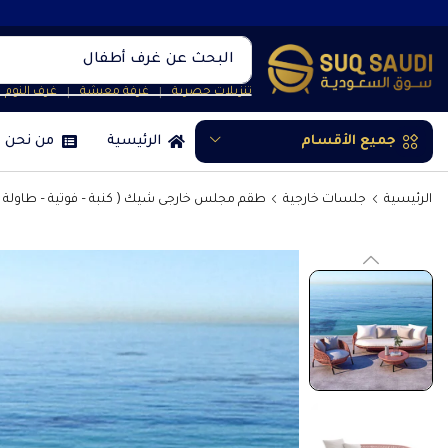
البحث عن
غرف أطفال
تنزيلات حصرية
غرفة معيشة
غرف النوم
❘
❘
جميع الأقسام
الرئيسية
من نحن
الرئيسية
جلسات خارجية
طقم مجلس خارجى شيك ( كنبة – فوتية – طاولة )