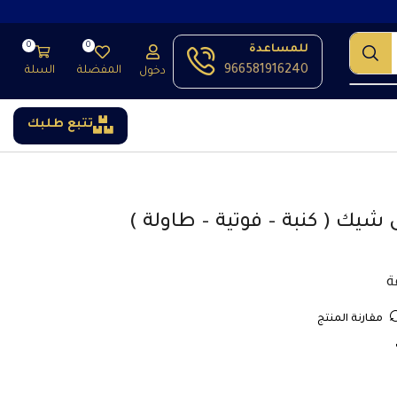
0
0
للمساعدة
966581916240
المفضلة
السلة
دخول
تتبع طلبك
ك ( كنبة – فوتية – طاولة )
مقارنة المنتج