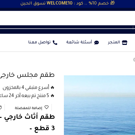
🎁 خصم 10% .. كود :
WELCOME10
تسوق الحين
❘
المتجر
أسئلة شائعة
تواصل معنا
طقم مجلس خارجى شي
🔥 أسرع متبقي 4 بالمخزون
🔥 5 منتج تم بيعه آخر 24 ساعة
إضافة للمفضلة
طقم أثاث خارجي –
3 قطع –