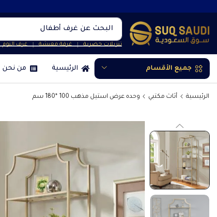
البحث عن
غرف نوم
تنزيلات حصرية
غرفة معيشة
غرف النوم
❘
❘
جميع الأقسام
الرئيسية
من نحن
الرئيسية
أثاث مكتبي
وحده عرض استيل مذهب 100 *180 سم