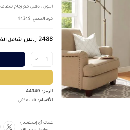
اللون : ذهبي مع زجاج شفاف
كود المنتج :44349
2488
ر.س
شامل الض
الرمز:
44349
الأقسام:
أثاث مكتبي
عندك أي إستفسار؟