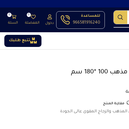
0
0
للمساعدة
966581916240
المفضلة
السلة
دخول
تتبع طلبك
 *180 سم
مقارنة المنتج