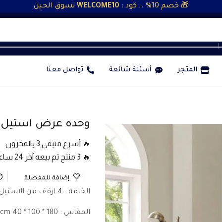
🎁 خصم 10% .. كود :
WELCOME10
تسوق الحين
❘
المتجر
أسئلة شائعة
تواصل معنا
وحده عرض استيل مذهب 100
🔥 أسرع متبقي 3 بالمخزون
🔥 3 منتج تم بيعه آخر 24 ساعة
إضافة للمفضلة
الخامة : 4 ارفف من الاستيل المذهب والزجاج المقوى عالى الجودة
المقاس : 180 * 100 * 40 cm