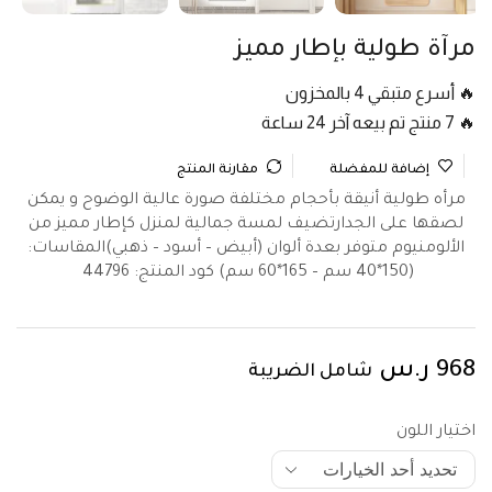
مرآة طولية بإطار مميز
🔥 أسرع متبقي 4 بالمخزون
🔥 7 منتج تم بيعه آخر 24 ساعة
إضافة للمفضلة
مقارنة المنتج
مرأه طولية أنيقة بأحجام مختلفة صورة عالية الوضوح و يمكن
لصقها على الجدارتضيف لمسة جمالية لمنزل كإطار مميز من
الألومنيوم متوفر بعدة ألوان (أبيض – أسود – ذهبي)المقاسات:
(150*40 سم – 165*60 سم) كود المنتج:
44796
968
ر.س
شامل الضريبة
اختيار اللون