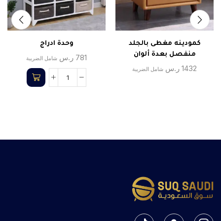
كمودينه مغطى بالجلد
وحدة ادراج
منفصل بعدة ألوان
781
ر.س
شامل الضريبة
1432
ر.س
شامل الضريبة