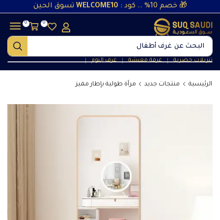
🎁 خصم 10% .. كود :
WELCOME10
تسوق الحين
0
0
البحث عن
غرف نوم
تنزيلات حصرية
غرفة معيشة
غرف النوم
❘
❘
❘
الرئيسية
منتجات جديد
مرآة طولية بإطار مميز