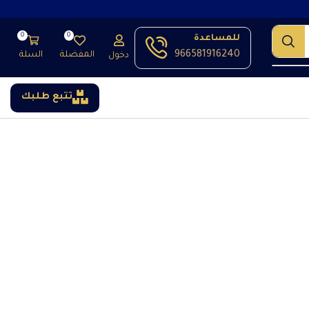
0
0
للمساعدة
966581916240
المفضلة
السلة
دخول
تتبع طلبك