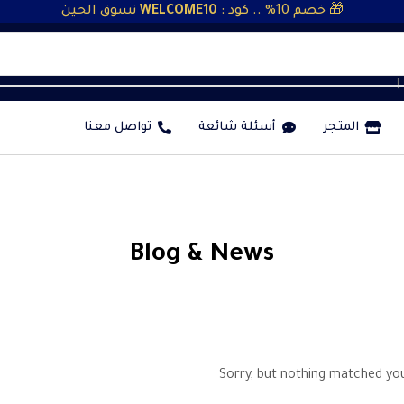
🎁 خصم 10% .. كود :
WELCOME10
تسوق الحين
❘
المتجر
أسئلة شائعة
تواصل معنا
Blog & News
Sorry, but nothing matched yo