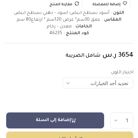
إضافة للمفضلة
مقارنة المنتج
اللون
: أسود بسطح ابيض- اسود – ذهبي بسطح ابيض
المقاس
: عمق 30سم* عرض 120سم * ارتفاع80 سم
الخامات
: معدن – رخام
كود المنتج
:
46235
3654
ر.س
شامل الضريبة
اختيار اللون
إضافة إلى السلة