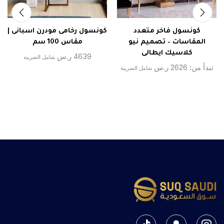
كونسول فاخر متعدد
كونسول رخامى مودرن اسبانى |
المقاسات – تصميم نيو
مقاس 100 سم
كلاسيك ايطالى
4639
ر.س
شامل الضريبة
تبدأ من:
2626
ر.س
شامل الضريبة