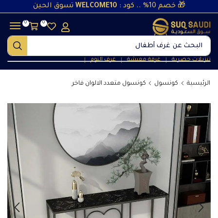
🎁 خصم 10% .. كود :
WELCOME10
تسوق الحين
0
0
البحث عن
غرف نوم
تنزيلات حصرية
غرفة معيشة
غرف النوم
❘
❘
❘
الرئيسية
كونسول
كونسول متعدد الالوان فاخر