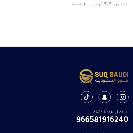
تبدأ من:
2626
ر.س
شامل الضريبة
تواصل معنا 24/7
966581916240