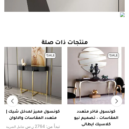
منتجات ذات صلة
SALE!
SALE!
كونسول فاخر متعدد
كونسول مميز لمدخل شيك |
المقاسات – تصميم نيو
متعدد المقاسات والالوان
كلاسيك ايطالى
تبدأ من:
2764
ر.س
شامل الضريبة