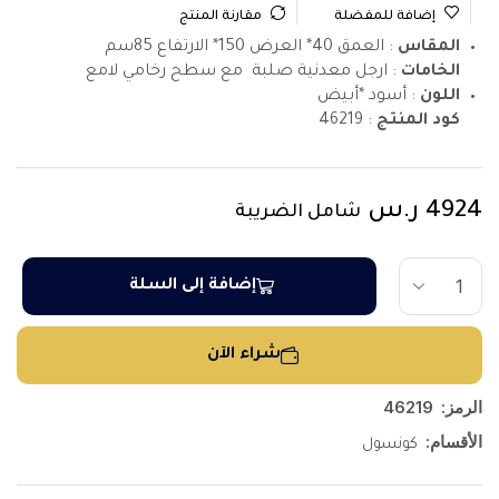
إضافة للمفضلة
مقارنة المنتج
المقاس
: العمق 40* العرض 150* الارتفاع 85سم
الخامات
: ارجل معدنية صلبة مع سطح رخامي لامع
اللون
: أسود *أبيض
كود المنتج
:
46219
4924
ر.س
شامل الضريبة
إضافة إلى السلة
شراء الآن
الرمز:
46219
الأقسام:
كونسول