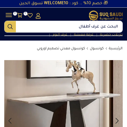
🎁 خصم 10% .. كود :
WELCOME10
تسوق الحين
0
0
البحث عن
غرف أطفال
تنزيلات حصرية
غرفة معيشة
غرف النوم
❘
❘
❘
الرئيسية
كونسول
كونسول معدني تصميم اوروبي