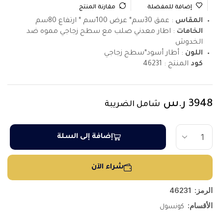
إضافة للمفضلة
مقارنة المنتج
المقاس
: عمق 30سم* عرض 100سم * ارتفاع 80سم
الخامات
: اطار معدني صلب مع سطح زجاجي مموه ضد
الخدوش
اللون
: أطار أسود*سطح زجاجي
كود
المنتج :
46231
3948
ر.س
شامل الضريبة
إضافة إلى السلة
شراء الآن
الرمز:
46231
الأقسام:
كونسول