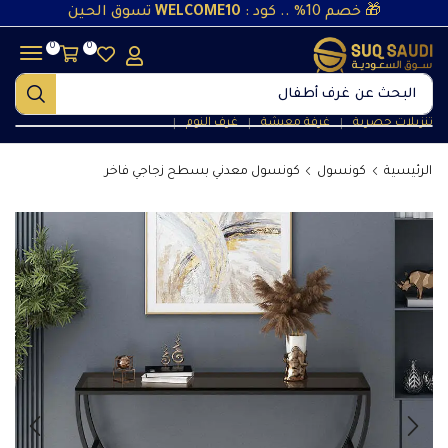
🎁 خصم 10% .. كود :
WELCOME10
تسوق الحين
0
0
البحث عن
غرف أطفال
تنزيلات حصرية
غرفة معيشة
غرف النوم
❘
❘
❘
الرئيسية
كونسول
كونسول معدني بسطح زجاجي فاخر