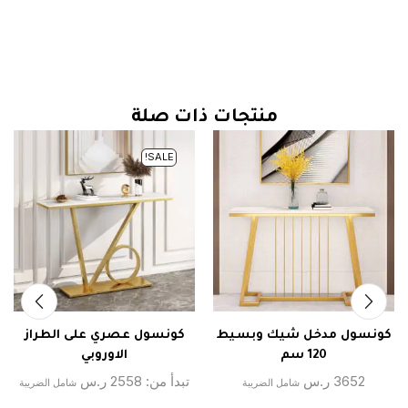
منتجات ذات صلة
SALE!
كونسول مدخل شيك وبسيط
كونسول عصري على الطراز
120 سم
الاوروبي
3652
ر.س
تبدأ من:
2558
ر.س
شامل الضريبة
شامل الضريبة