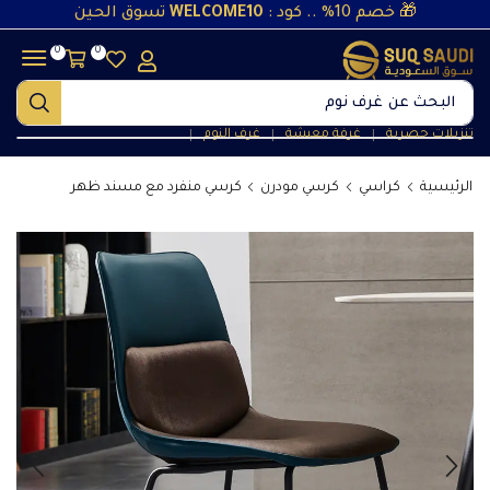
🎁 خصم 10% .. كود :
WELCOME10
تسوق الحين
0
0
البحث عن
غرف نوم
تنزيلات حصرية
غرفة معيشة
غرف النوم
❘
❘
❘
الرئيسية
كراسي
كرسي مودرن
كرسي منفرد مع مسند ظهر