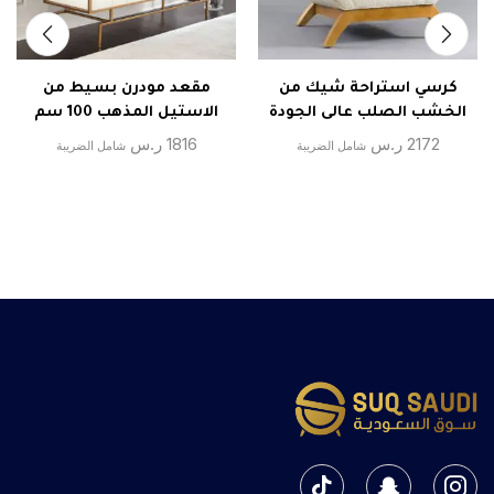
كرسي استراحة شيك من
مقعد مودرن بسيط من
الخشب الصلب عالى الجودة
الاستيل المذهب 100 سم
2172
ر.س
1816
ر.س
شامل الضريبة
شامل الضريبة