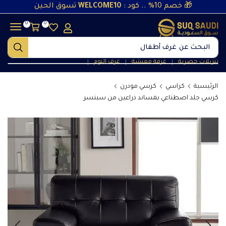
🎁 خصم 10% .. كود :
WELCOME10
تسوق الحين
0
0
البحث عن
غرف نوم
تنزيلات حصرية
غرفة معيشة
غرف النوم
❘
❘
❘
الرئيسية
كراسي
كرسي مودرن
كرسي جلد اصطناعي بمساند ذراعين من سبنسر