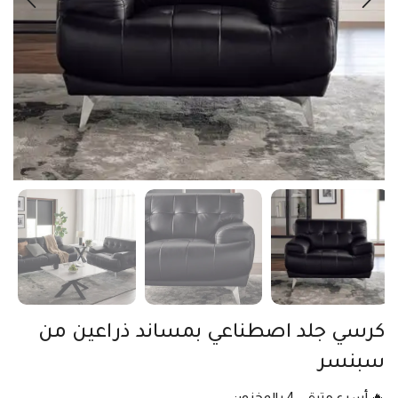
كرسي جلد اصطناعي بمساند ذراعين من
سبنسر
🔥 أسرع متبقي 4 بالمخزون