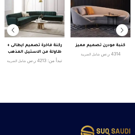
كنبة مودرن تصميم مميز
ركنة فاخرة تصميم ايطالى +
طاولة من الاستيل المذهب
4314
ر.س
شامل الضريبة
تبدأ من:
4213
ر.س
شامل الضريبة