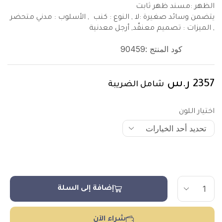
الظهر :مسند ظهر ثابت
يتضمن وسائد صغيرة :لا , النوع : كنب , الأسلوب : مدني متحضر
, الميزات : تصميم معنقّد, أرجل معدنية
كود المنتج :
90459
2357
ر.س
شامل الضريبة
اختيار اللون
إضافة إلى السلة
شراء الآن