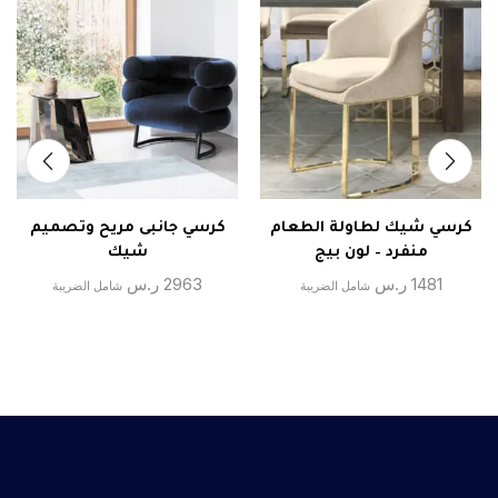
كرسي شيك لطاولة الطعام
كرسي جانبى مريح وتصميم
منفرد – لون بيج
شيك
1481
ر.س
2963
ر.س
شامل الضريبة
شامل الضريبة