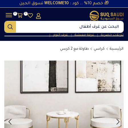
🎁 خصم 10% .. كود :
WELCOME10
تسوق الحين
0
0
البحث عن
غرف أطفال
تنزيلات حصرية
غرفة معيشة
غرف النوم
❘
❘
❘
الرئيسية
كراسي
طاولة مع 2 كرسي