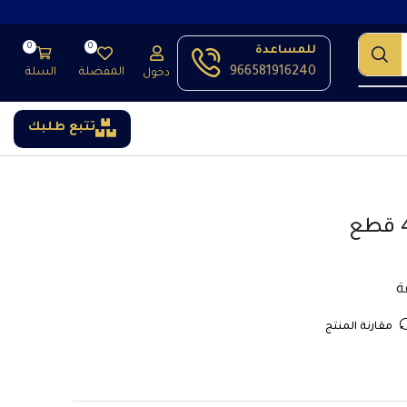
0
0
للمساعدة
966581916240
المفضلة
السلة
دخول
تتبع طلبك
مقارنة المنتج