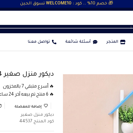
🎁 خصم 10% .. كود :
WELCOME10
تسوق الحين
❘
المتجر
أسئلة شائعة
تواصل معنا
ديكور منزل صغير 4 قطع
🔥 أسرع متبقي 7 بالمخزون
🔥 6 منتج تم بيعه آخر 24 ساعة
إضافة للمفضلة
ديكور منزل صغير
كود المنتج
44537