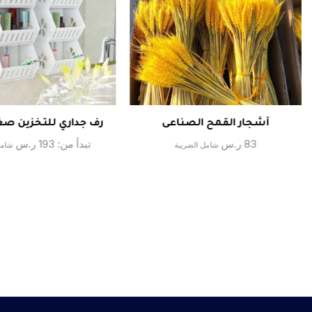
أشجار القمح الصناعى
رف جداري للتخزين صغي
83
ر.س
تبدأ من:
193
ر.س
شامل الضريبة
شامل