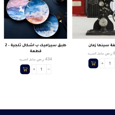
ة سينما زمان
طبق سيراميك ب اشكال ثلجية – 2
قطعة
ر.س
شامل الضريبة
434
ر.س
شامل الضريبة