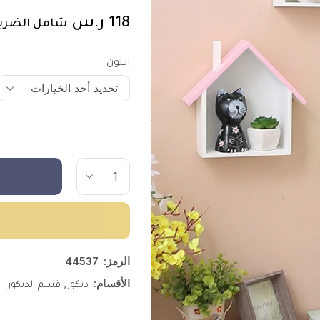
118
ر.س
شامل الضري
اللون
الرمز:
44537
الأقسام:
,
ديكور
قسم الديكور