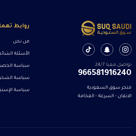
روابط تهم
من نحن
الأسئلة الشائ
تواصل معنا 24/7
سياسة الخصو
966581916240
سياسة الشحن
متجر سوق السعودية
سياسة الإستبدا
الاتقان - السرعة - الفخامة