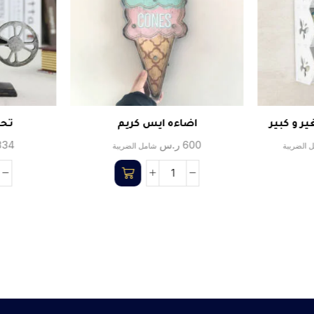
ر و كبير
اضاءه ايس كريم
تحف
600
ر.س
834
 الضريبة
شامل الضريبة