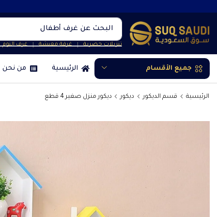
البحث عن
غرف أطفال
تنزيلات حصرية
غرفة معيشة
غرف النوم
❘
❘
جميع الأقسام
الرئيسية
من نحن
الرئيسية
قسم الديكور
ديكور
ديكور منزل صغير 4 قطع