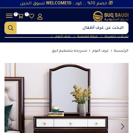
🎁 خصم 10% .. كود :
WELCOME10
تسوق الحين
0
0
البحث عن
غرف أطفال
تنزيلات حصرية
غرفة معيشة
غرف النوم
❘
❘
❘
الرئيسية
غرف النوم
تسريحه بتصميم انيق