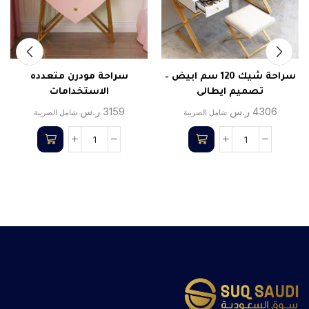
سراحة شيك 120 سم ابيض –
سراحة مودرن متعدده
تصميم ايطالى
الاستخدامات
4306
ر.س
3159
ر.س
شامل الضريبة
شامل الضريبة