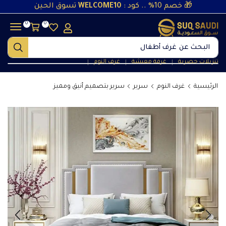
🎁 خصم 10% .. كود :
WELCOME10
تسوق الحين
0
0
البحث عن
غرف أطفال
تنزيلات حصرية
غرفة معيشة
غرف النوم
❘
❘
❘
الرئيسية
غرف النوم
سرير
سرير بتصميم أنيق ومميز