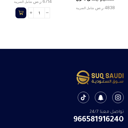
6714
ر.س
شامل الضريبة
4838
ر.س
شامل الضريبة
تواصل معنا 24/7
966581916240