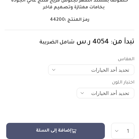
خصوصا بمسند الظهر لجلوس مريح منتج عالي الجودة
بخامات ممتازة وتصميم فاخر
رمز المنتج :44200
تبدأ من:
4054
ر.س
شامل الضريبة
المقاس
اختيار اللون
إضافة إلى السلة