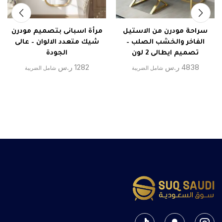
سراحة مودرن من الاستيل
مرأة اسبانى بتصميم مودرن
الفاخر والخشب الصلب –
شيك متعدد الالوان – عالى
تصميم ايطالى 2 لون
الجودة
4838
ر.س
1282
ر.س
شامل الضريبة
شامل الضريبة