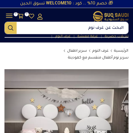
🎁 خصم 10% .. كود :
WELCOME10
تسوق الحين
0
0
البحث عن
غرف نوم
تنزيلات حصرية
غرفة معيشة
غرف النوم
❘
❘
❘
الرئيسية
غرف النوم
سرير اطفال
سرير نوم أطفال منقسم مع كمودينة