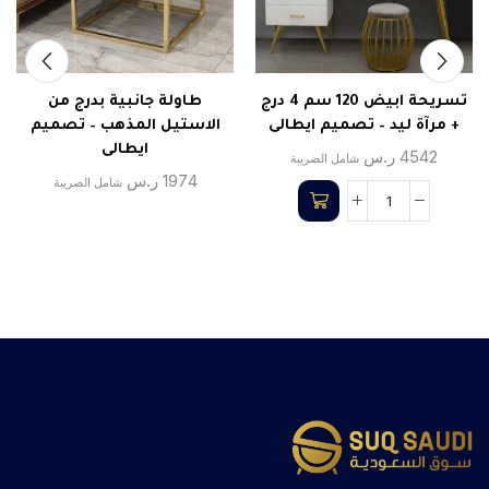
تسريحة ابيض 120 سم 4 درج
طاولة جانبية بدرج من
+ مرآة ليد – تصميم ايطالى
الاستيل المذهب – تصميم
ايطالى
4542
ر.س
شامل الضريبة
1974
ر.س
شامل الضريبة