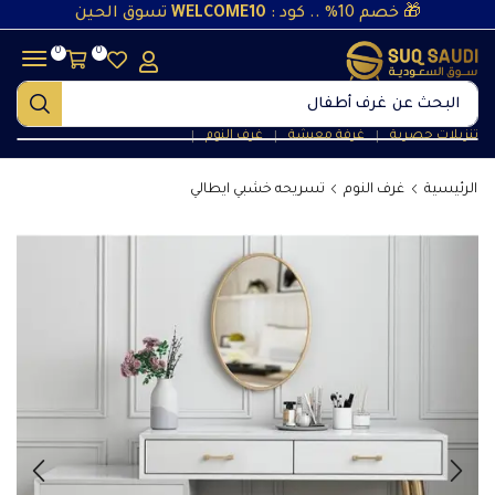
🎁 خصم 10% .. كود :
WELCOME10
تسوق الحين
0
0
البحث عن
غرف أطفال
تنزيلات حصرية
غرفة معيشة
غرف النوم
❘
❘
❘
الرئيسية
غرف النوم
تسريحه خشبي ايطالي