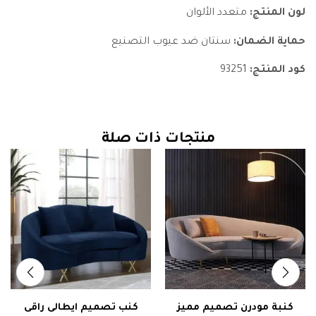
لون المنتج:
متعدد الألوان
حماية الضمان:
سنتان ضد عيوب التصنيع
كود المنتج:
93251
منتجات ذات صلة
كنبة مودرن تصميم مميز
كنب تصميم ايطالى راقى