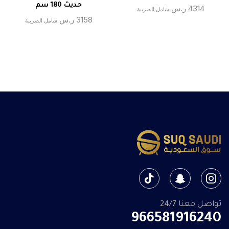
حديث 180 سم
4314
ر.س
شامل الضريبة
3158
ر.س
شامل الضريبة
تواصل معنا 24/7
966581916240