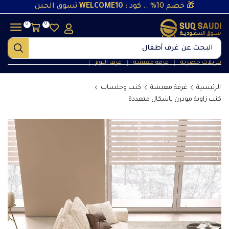
🎁 خصم 10% .. كود :
WELCOME10
تسوق الحين
0
0
البحث عن
غرف نوم
تنزيلات حصرية
غرفة معيشة
غرف النوم
❘
❘
❘
الرئيسية
غرفة معيشة
كنب وجلسات
كنب زاوية مودرن باشكال متعددة