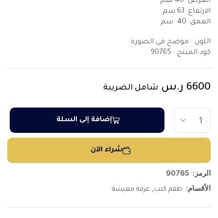
العرض: 40 سم
الارتفاع: 63 سم
العمق: 40 سم
اللون : موضح في الصورة
كود المنتج :
90765
6600
ر.س
شامل الضريبة
إضافة إلى السلة
شراء الآن
الرمز:
90765
الأقسام:
,
طقم كنب
غرفة معيشة