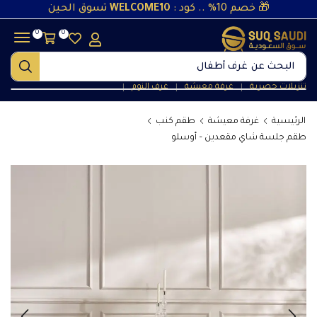
🎁 خصم 10% .. كود :
WELCOME10
تسوق الحين
0
0
البحث عن
غرف أطفال
تنزيلات حصرية
غرفة معيشة
غرف النوم
❘
❘
❘
الرئيسية
غرفة معيشة
طقم كنب
طقم جلسة شاي مقعدين – أوسلو