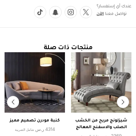
عندك أي إستفسار؟
تواصل معنا
الآن
منتجات ذات صلة
شيزلونج مريح من الخشب
كنبة مودرن تصميم مميز
الصلب والاسفنج المعالج
4314
ر.س
شامل الضريبة
2369
ر.س